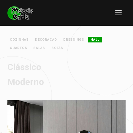
COZINHAS
DECORAÇÃO
DRESSINGS
HALL
QUARTOS
SALAS
SOFÁS
Clássico
Moderno