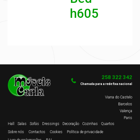
h605
258 322 342
Chamada para a rede fixa nacional
Viana do Castelo
Barcelos
Valença
Paris
Hall
Salas
Sofás
Dressings
Decoração
Cozinhas
Quartos
Sobre nós
Contactos
Cookies
Política de privacidade