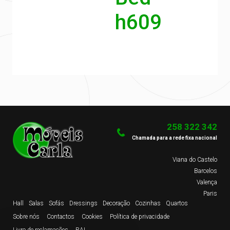
h609
258 322 342
Chamada para a rede fixa nacional
Viana do Castelo
Barcelos
Valença
Paris
Hall
Salas
Sofás
Dressings
Decoração
Cozinhas
Quartos
Sobre nós
Contactos
Cookies
Política de privacidade
Livro de reclamações
RAL