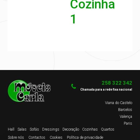
Cozinha
1
258 322 342
Chamada para a rede fixa nacional
Viana do Castelo
Barcelos
Valença
Paris
Hall
Salas
Sofás
Dressings
Decoração
Cozinhas
Quartos
Sobre nós
Contactos
Cookies
Política de privacidade