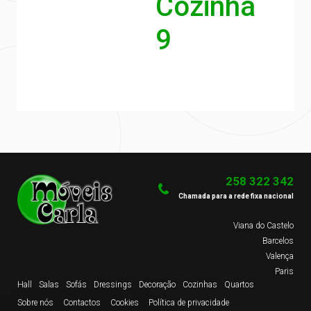
Cozinha
9
258 322 342
Chamada para a rede fixa nacional
Viana do Castelo
Barcelos
Valença
Paris
Hall
Salas
Sofás
Dressings
Decoração
Cozinhas
Quartos
Sobre nós
Contactos
Cookies
Política de privacidade