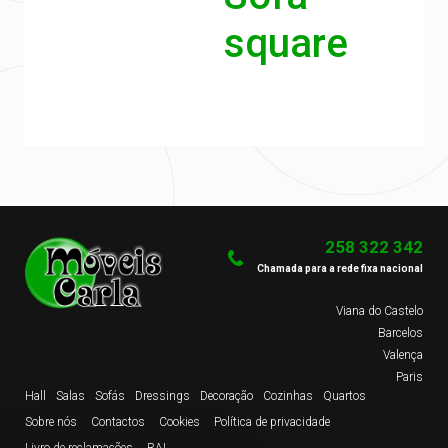
square
258 322 342
Chamada para a rede fixa nacional
Viana do Castelo
Barcelos
Valença
Paris
Hall
Salas
Sofás
Dressings
Decoração
Cozinhas
Quartos
Sobre nós
Contactos
Cookies
Política de privacidade
Livro de reclamações
RAL