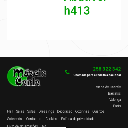
h413
258 322 342
Chamada para a rede fixa nacional
Viana do Castelo
Barcelos
Valença
Paris
Hall
Salas
Sofás
Dressings
Decoração
Cozinhas
Quartos
Sobre nós
Contactos
Cookies
Política de privacidade
Livro de reclamações
RAL