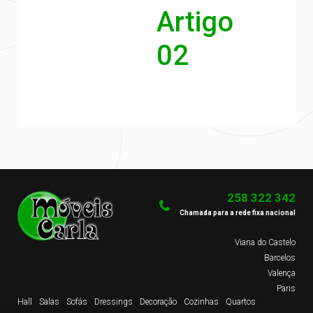
Artigo
02
258 322 342
Chamada para a rede fixa nacional
Viana do Castelo
Barcelos
Valença
Paris
Hall
Salas
Sofás
Dressings
Decoração
Cozinhas
Quartos