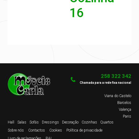
16
258 322 342
Chamada para a rede fixa nacional
Viana do Castelo
Barcelos
Valença
Paris
Hall
Salas
Sofás
Dressings
Decoração
Cozinhas
Quartos
Sobre nós
Contactos
Cookies
Política de privacidade
Livro de reclamações
RAL