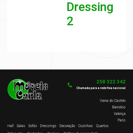
Dressing
2
258 322 342
Chamada para a rede fixa nacional
Viana do Castelo
Barcelos
Valença
Paris
Hall
Salas
Sofás
Dressings
Decoração
Cozinhas
Quartos