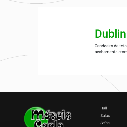
Dublin
Candeeiro de teto
acabamento crom
Hall
Salas
Sofás