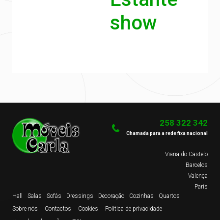
show
258 322 342
Chamada para a rede fixa nacional
Viana do Castelo
Barcelos
Valença
Paris
Hall
Salas
Sofás
Dressings
Decoração
Cozinhas
Quartos
Sobre nós
Contactos
Cookies
Política de privacidade