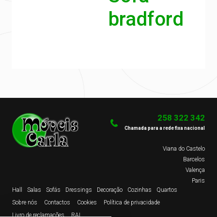
bradford
258 322 342
Chamada para a rede fixa nacional
Viana do Castelo
Barcelos
Valença
Paris
Hall
Salas
Sofás
Dressings
Decoração
Cozinhas
Quartos
Sobre nós
Contactos
Cookies
Política de privacidade
Livro de reclamações
RAL